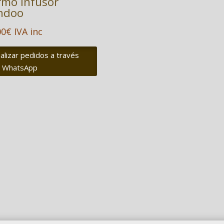
rmo Infusor
ndoo
00
€
IVA inc
alizar pedidos a través
 WhatsApp