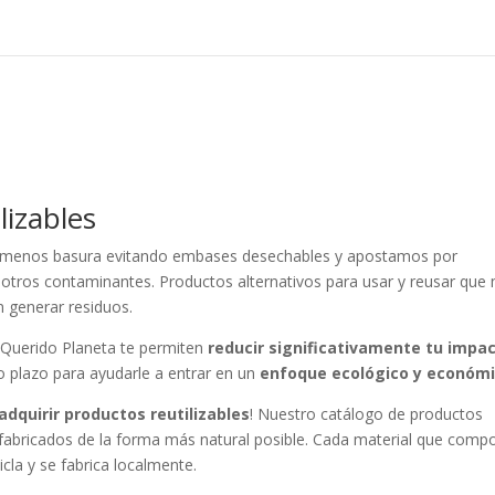
Búsqueda
de
productos
lizables
menos basura evitando embases desechables y apostamos por
re otros contaminantes. Productos alternativos para usar y reusar que
n generar residuos.
 Querido Planeta te permiten
reducir significativamente tu impa
 plazo para ayudarle a entrar en un
enfoque ecológico y económ
dquirir productos reutilizables
! Nuestro catálogo de productos
fabricados de la forma más natural posible. Cada material que comp
cla y se fabrica localmente.