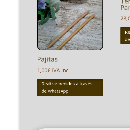
Te
Pa
28,
Re
de
Pajitas
1,00
€
IVA inc
Realizar pedidos a través
de WhatsApp