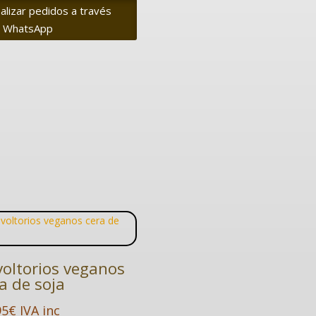
alizar pedidos a través
 WhatsApp
oltorios veganos
a de soja
95
€
IVA inc