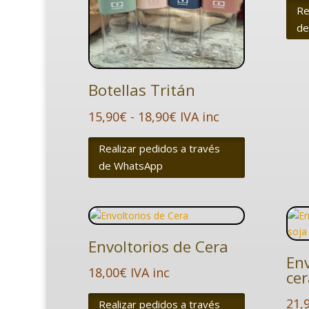
Re
de
Botellas Tritán
Rango
15,90
€
-
18,90
€
IVA inc
de
Realizar pedidos a través
precios:
de WhatsApp
desde
15,90€
hasta
18,90€
Envoltorios de Cera
Env
18,00
€
IVA inc
cer
21,
Realizar pedidos a través