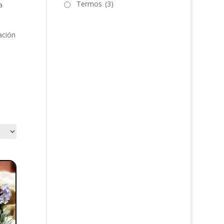
Termos
(3)
a
ación