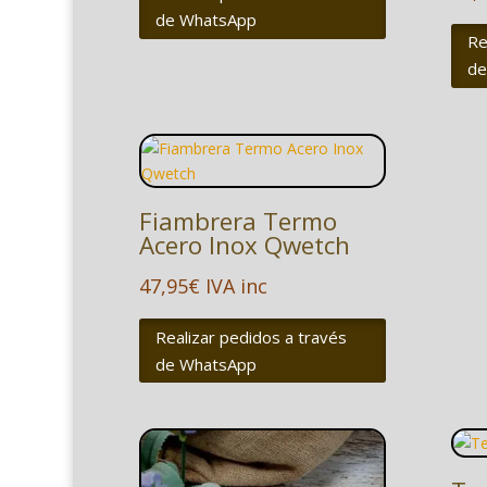
de WhatsApp
Re
de
Fiambrera Termo
Acero Inox Qwetch
47,95
€
IVA inc
Realizar pedidos a través
de WhatsApp