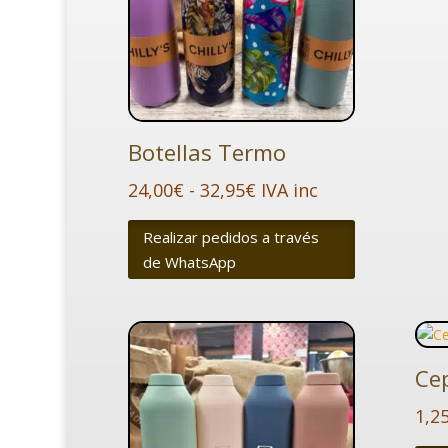
Botellas Termo
Rango
24,00
€
-
32,95
€
IVA inc
de
Realizar pedidos a través
precios:
de WhatsApp
desde
24,00€
hasta
32,95€
Cep
1,2