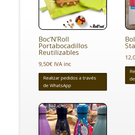
Boc’N’Roll
Bol
Portabocadillos
St
Reutilizables
12,
9,50
€
IVA inc
Re
Realizar pedidos a través
de
de WhatsApp