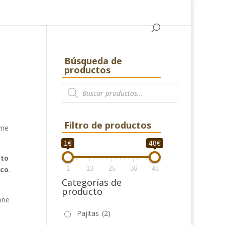
Búsqueda de
productos
Búsqueda
de
productos
Filtro de productos
 me
1€
48€
cto
ico
.
1
13
25
36
48
Categorías de
producto
one
Pajitas
(2)