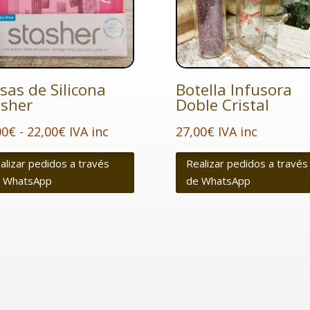
sas de Silicona
Botella Infusora
asher
Doble Cristal
Rango
00
€
-
22,00
€
IVA inc
27,00
€
IVA inc
de
alizar pedidos a través
Realizar pedidos a través
precios:
 WhatsApp
de WhatsApp
desde
12,00€
hasta
22,00€