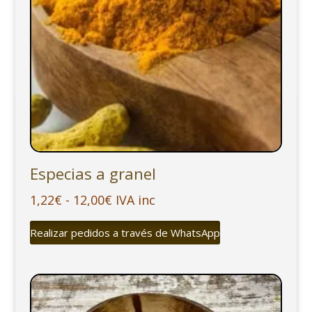
Especias a granel
Rango
1,22
€
-
12,00
€
IVA inc
de
Realizar pedidos a través de WhatsApp
precios:
desde
1,22€
hasta