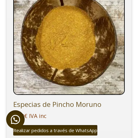
12,00€
Especias de Pincho Moruno
2,90
€
IVA inc
Realizar pedidos a través de WhatsApp