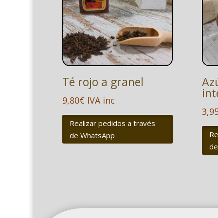
Té rojo a granel
Az
int
9,80
€
IVA inc
3,9
Realizar pedidos a través
Re
de WhatsApp
de