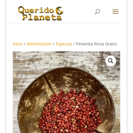
Búsqueda
de
productos
Inicio
/
Alimentación
/
Especias
/ Pimienta Rosa Grano