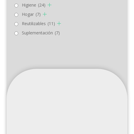
Higiene
(24)
Hogar
(7)
Reutilizables
(11)
Suplementación
(7)