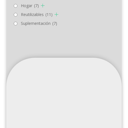
Hogar
(7)
Reutilizables
(11)
Suplementación
(7)