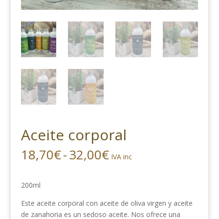
Aceite corporal
Rango
18,70
€
-
32,00
€
IVA inc
de
precios:
desde
200ml
18,70€
Este aceite corporal con aceite de oliva virgen y aceite
hasta
de zanahoria es un sedoso aceite. Nos ofrece una