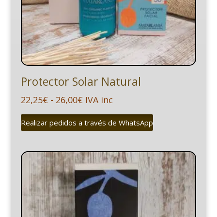
Protector Solar Natural
Rango
22,25
€
-
26,00
€
IVA inc
de
Realizar pedidos a través de WhatsApp
precios:
desde
22,25€
hasta
26,00€