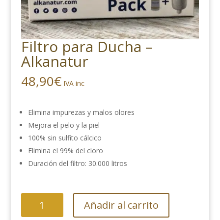
Filtro para Ducha –
Alkanatur
48,90
€
IVA inc
Elimina impurezas y malos olores
Mejora el pelo y la piel
100% sin sulfito cálcico
Elimina el 99% del cloro
Duración del filtro: 30.000 litros
Filtro
Añadir al carrito
para