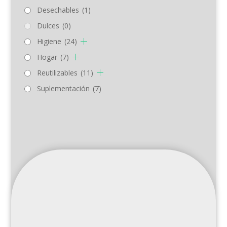
Desechables
(1)
Dulces
(0)
Higiene
(24)
Hogar
(7)
Reutilizables
(11)
Suplementación
(7)