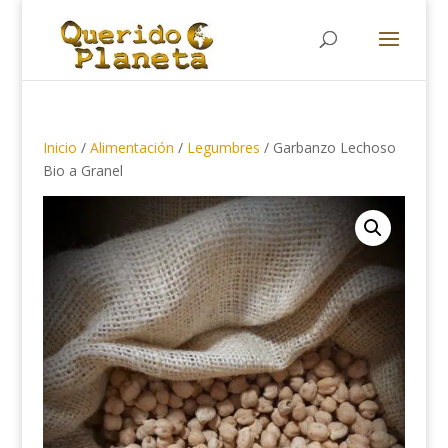
Búsqueda
de
productos
Inicio
/
Alimentación
/
Legumbres
/ Garbanzo Lechoso
Bio a Granel