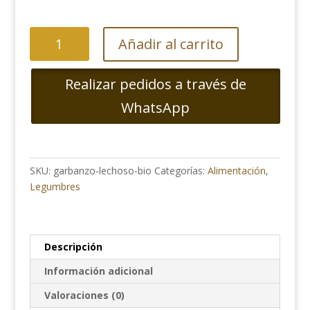
Garbanzo
Añadir al carrito
Lechoso
Bio
Realizar pedidos a través de
a
Granel
WhatsApp
cantidad
SKU:
garbanzo-lechoso-bio
Categorías:
Alimentación
,
Legumbres
Descripción
Información adicional
Valoraciones (0)