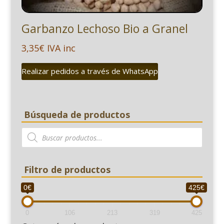
Garbanzo Lechoso Bio a Granel
3,35
€
IVA inc
Realizar pedidos a través de WhatsApp
Búsqueda de productos
Búsqueda
de
productos
Filtro de productos
0€
425€
0
106
213
319
425