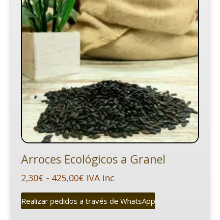
Arroces Ecológicos a Granel
Rango
2,30
€
-
425,00
€
IVA inc
de
Realizar pedidos a través de WhatsApp
precios: