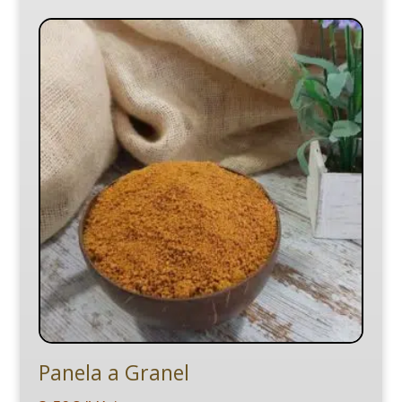
desde
2,30€
hasta
425,00€
Panela a Granel