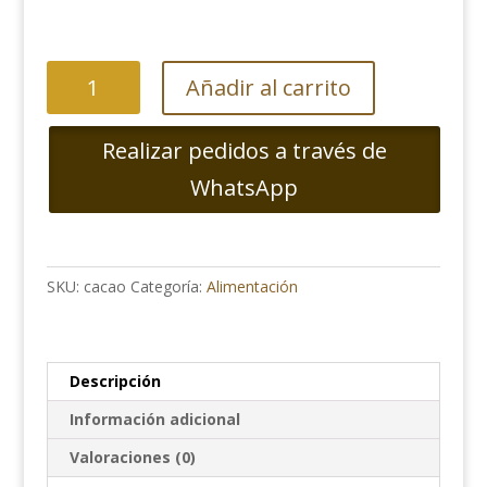
Cacao
Añadir al carrito
en
polvo
Realizar pedidos a través de
100%
(desgrasado
WhatsApp
y
sin
azúcar)
cantidad
SKU:
cacao
Categoría:
Alimentación
Descripción
Información adicional
Valoraciones (0)