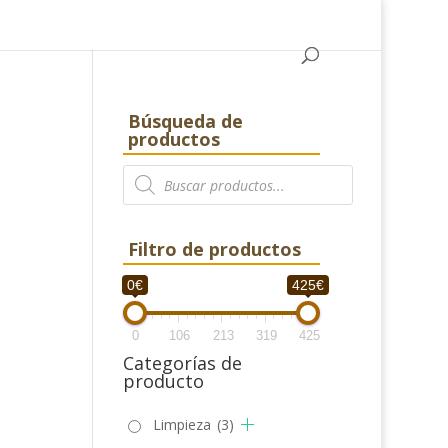
Búsqueda de
productos
Búsqueda
de
productos
Filtro de productos
0€
425€
0
106
213
319
425
Categorías de
producto
Limpieza
(3)