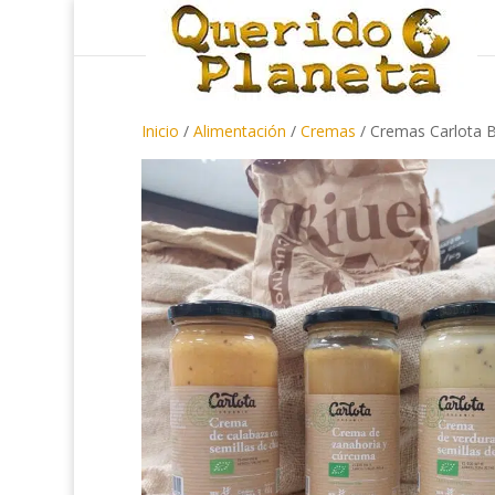
Inicio
/
Alimentación
/
Cremas
/ Cremas Carlota B