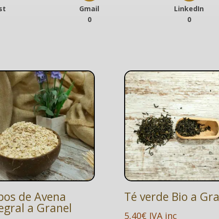
st
Gmail
LinkedIn
0
0
pos de Avena
Té verde Bio a Gr
egral a Granel
5,40
€
IVA inc