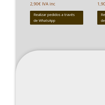
2,90
€
IVA inc
1,9
Realizar pedidos a través
Re
de WhatsApp
de