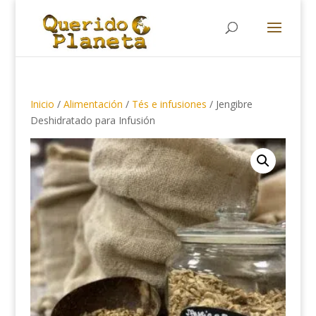
Búsqueda
de
productos
Inicio
/
Alimentación
/
Tés e infusiones
/ Jengibre
Deshidratado para Infusión