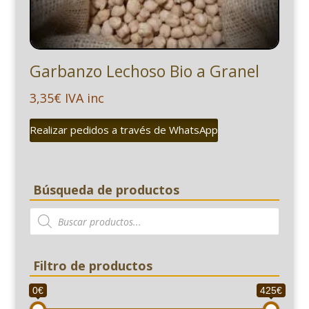
Garbanzo Lechoso Bio a Granel
3,35
€
IVA inc
Realizar pedidos a través de WhatsApp
Búsqueda de productos
Búsqueda
de
productos
Filtro de productos
0€
425€