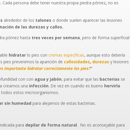
as. Cada persona debe tener nuestra propia piedra pómez
,
no es
es
alrededor de los
talones
o donde suelen aparecer las lesiones
nación de las durezas y callos.
edra pómez hasta
tres veces por semana
, pero de forma superficial
dable
hidratar
lo pies con
cremas específicas
, aunque esto debería
os pies prevenimos la aparición de
callosidades
,
durezas
y lesiones
es importante hidratar correctamente los pies?
”
ofundidad con con
agua y jabón
, para evitar que las
bacterias
se
r a crearnos una
infección
. De vez en cuando es bueno
hervirla
 todos estos microorganismos.
ar sin humedad
para alejarnos de estas bacterias.
indicada para
depilar de forma natural
. No es aconsejable para