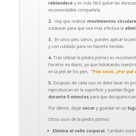
reblandece
y es más fácil quitar las durez
recomendable compartirla.
2.
Hay que realizar
movimientos circular
cutáneas para que sea más efectiva la
elimi
3.
En unos pies sanos, puedes aplicar la pi
y con cuidado para no hacerte heridas.
4.
Tras utilizar la piedra pómez es recomen
hacerse ea diario, ya que hidratando nuestr
en la piel de los pies.
“
Pies secos. ¿Por qué 
5.
Después de cada uso se debe lavar en pr
reproduzcan en la superficie y puedan llega
durante 5 minutos
para que desaparezcan
Por último, dejar
secar
y guardar en un
lug
Otros usos de la piedra pómez:
Elimina el vello corporal.
También está 