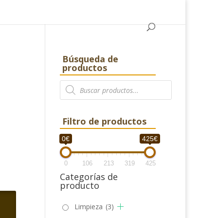
Búsqueda de
productos
Búsqueda
de
productos
Filtro de productos
0€
425€
0
106
213
319
425
Categorías de
producto
Limpieza
(3)