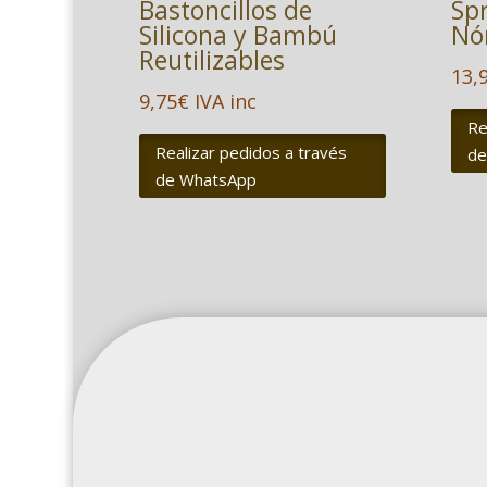
Bastoncillos de
Sp
Silicona y Bambú
Nó
Reutilizables
13,
9,75
€
IVA inc
Re
Realizar pedidos a través
de
de WhatsApp