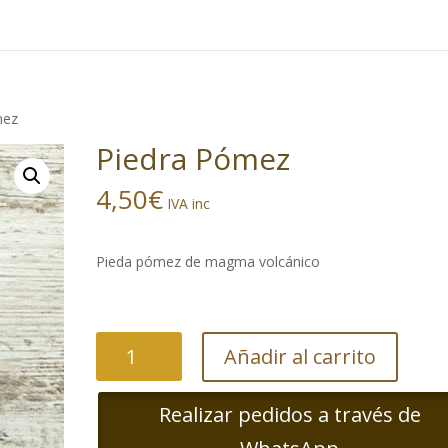
Búsqueda
de
productos
mez
Piedra Pómez
4,50
€
IVA inc
Pieda pómez de magma volcánico
Piedra
Añadir al carrito
Pómez
cantidad
Realizar pedidos a través de