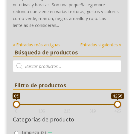
nutritivas y baratas. Son una pequeña legumbre
redonda que viene en varias texturas, gustos y colores
como verde, marrón, negro, amarillo y rojo. Las
lentejas se consideran...
« Entradas más antiguas
Entradas siguientes »
Búsqueda de productos
Búsqueda
de
productos
Filtro de productos
0€
425€
0
106
213
319
425
Categorías de producto
Limpieza
(3)