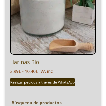
Harinas Bio
Rango
2,99
€
-
10,40
€
IVA inc
de
Realizar pedidos a través de WhatsApp
precios:
desde
2,99€
Búsqueda de productos