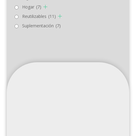
Hogar
(7)
Reutilizables
(11)
Suplementación
(7)