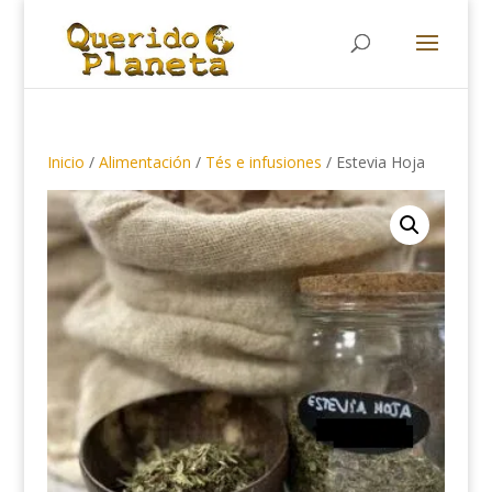
Búsqueda
de
productos
Inicio
/
Alimentación
/
Tés e infusiones
/ Estevia Hoja