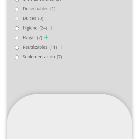
Desechables
(1)
Dulces
(0)
Higiene
(24)
Hogar
(7)
Reutilizables
(11)
Suplementación
(7)