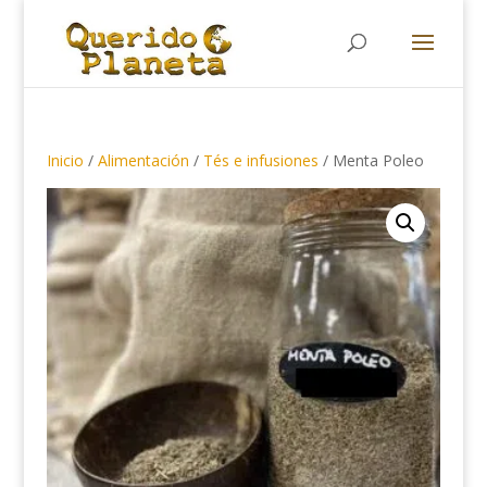
Búsqueda
de
productos
Inicio
/
Alimentación
/
Tés e infusiones
/ Menta Poleo